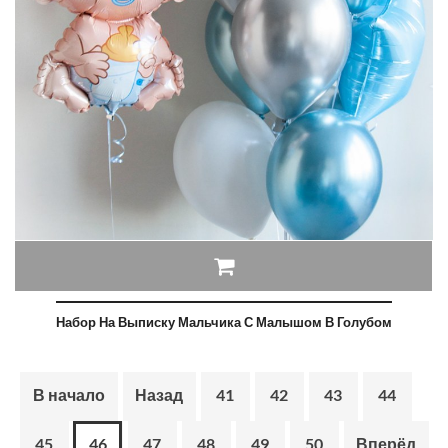
Набор На Выписку Мальчика С Малышом В Голубом
В начало
Назад
41
42
43
44
45
46
47
48
49
50
Вперёд