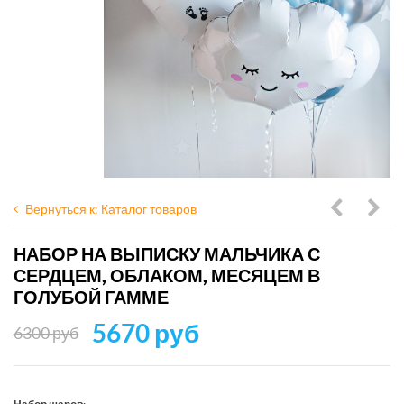
Вернуться к: Каталог товаров
на
на
НАБОР НА ВЫПИСКУ МАЛЬЧИКА С
выписку
выпи
СЕРДЦЕМ, ОБЛАКОМ, МЕСЯЦЕМ В
мальчик
маль
ГОЛУБОЙ ГАММЕ
с
с
5670 руб
6300 руб
малышо
сер
сердцем
в