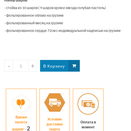
Набор шаров:
месяцем
голу
- стойка из 10 шаров ( 9 шаров хром и звезда голубая пастель)
в
гам
- фольгированное облако на грузике
голубой
- фольгированный месяц на грузике
гамме
- фольгированное сердце 72см с индивидуальной надписью на грузике
Время
Условия
полета
Оплата в
доставки
момент
2
шаров*
-
(карта