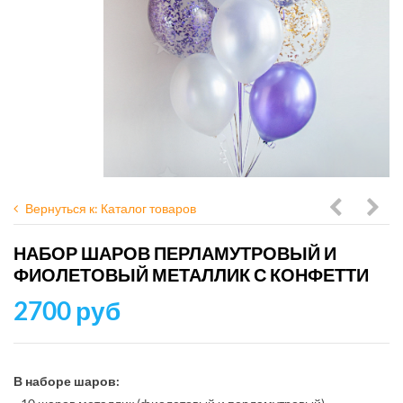
Вернуться к: Каталог товаров
с
шар
НАБОР ШАРОВ ПЕРЛАМУТРОВЫЙ И
Карамел
Золо
ФИОЛЕТОВЫЙ МЕТАЛЛИК С КОНФЕТТИ
три
с
2700 руб
кота
конф
и
леденцо
В наборе шаров: