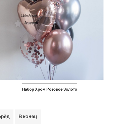
Набор Хром Розовое Золото
ерёд
В конец