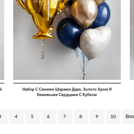
й
Набор С Синими Шарами Дарк, Золото Хром И
Бежевыми Сердцами С Кубком
3
4
5
6
7
8
9
10
Вп