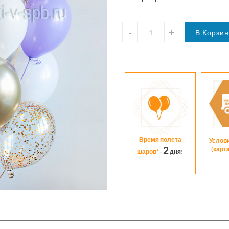
Время полета
Услов
2
(карт
шаров*
-
дня!