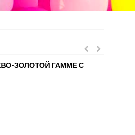
шаров
хром
ЕВО-ЗОЛОТОЙ ГАММЕ С
с
ассорти
конфетти
с
золотой
Лео
с
и
голубым
кругом
Лео
и