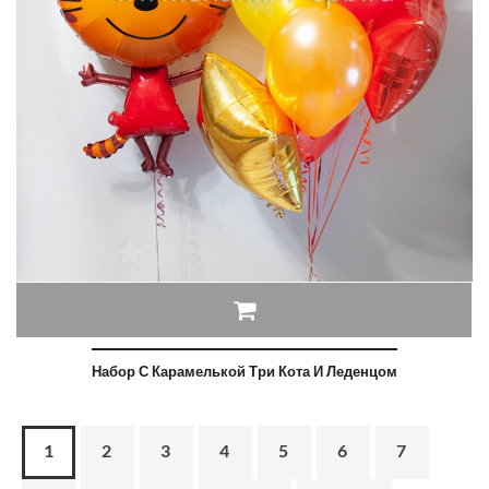
Набор С Карамелькой Три Кота И Леденцом
1
2
3
4
5
6
7