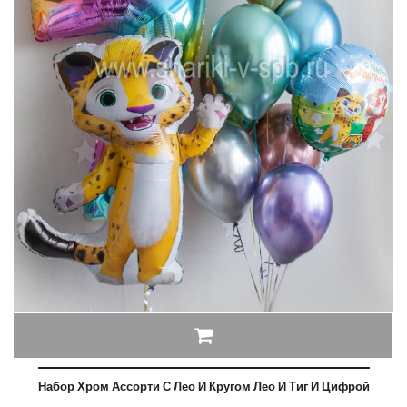
Набор Хром Ассорти С Лео И Кругом Лео И Тиг И Цифрой