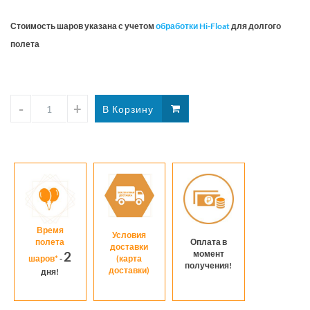
15шт.
Стоимость шаров указана с учетом
обработки Hi-Float
для долгого
полета
Время
Условия
полета
Оплата в
доставки
момент
2
шаров*
-
(карта
получения!
доставки)
дня!