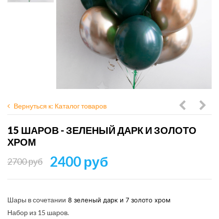
Вернуться к: Каталог товаров
шары:
шар
15 ШАРОВ - ЗЕЛЕНЫЙ ДАРК И ЗОЛОТО
черные,
Трик
ХРОМ
хром
15шт
2400 руб
2700 руб
серебро
и
хром
Шары в сочетании
8 зеленый дарк и 7 золото хром
Набор из 15 шаров.
золото,