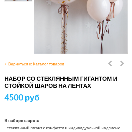
Вернуться к: Каталог товаров
баблс
с
НАБОР СО СТЕКЛЯННЫМ ГИГАНТОМ И
и
фут
СТОЙКОЙ ШАРОВ НА ЛЕНТАХ
мятный
мяч
4500 руб
хром
и
инди
над
В наборе шаров:
- стеклянный гигант с конфетти и индивидуальной надписью