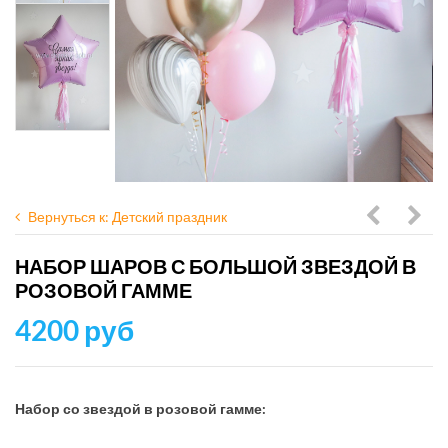
Вернуться к: Детский праздник
с
сини
НАБОР ШАРОВ С БОЛЬШОЙ ЗВЕЗДОЙ В
сердцем
с
РОЗОВОЙ ГАММЕ
и
зол
4200 руб
бантика
хро
в
черно-
Набор со звездой в розовой гамме:
белой