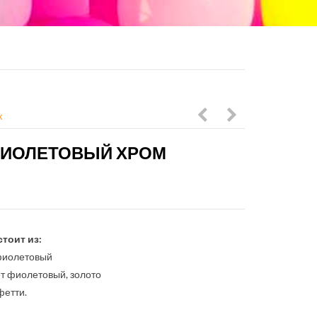
к
Шаров
с
ФИОЛЕТОВЫЙ ХРОМ
В
сердцем
Розово-
и
Фиолетовой
бантиками
Гамме
в
тоит из:
черно-
 фиолетовый
белой
ет фиолетовый, золото
фетти.
гамме