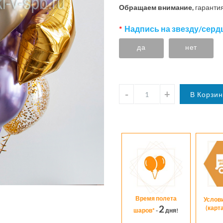
Обращаем внимание,
гарантия
Надпись на звезду/сердц
да
нет
Время полета
Услов
2
(карт
шаров*
-
дня!