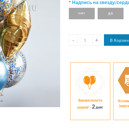
Надпись на звезду/сердц
нет
да
Время полета
Услов
2
(карт
шаров*
-
дня!