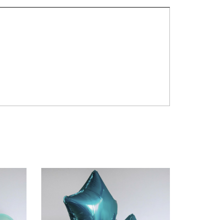
б
 руб