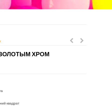
к
шаров
шаров
 ЗОЛОТЫМ ХРОМ
с
в
большой
цвете
звездой
синий
в
дарк
розовой
с
та
гамме
индивидуаль
иний квадрат
надписью