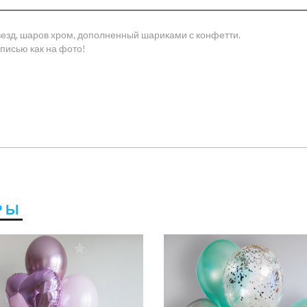
езд, шаров хром, дополненный шариками с конфетти.
писью как на фото!
РЫ
1750 ру
1650