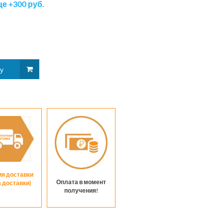
на
е +300 руб.
звезде
ия доставки
Оплата в момент
а доставки)
получения!