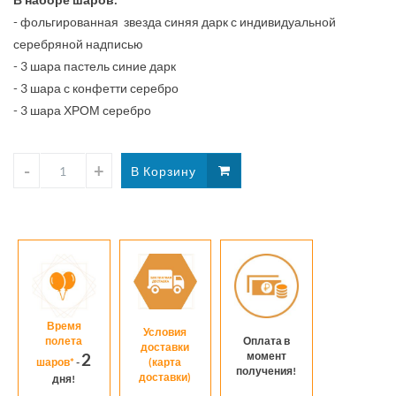
и
- фольгированная звезда синяя дарк с индивидуальной
бежевы
серебряной надписью
сердцам
- 3 шара пастель синие дарк
с
- 3 шара с конфетти серебро
- 3 шара ХРОМ серебро
кубком
Время
Условия
полета
Оплата в
доставки
момент
2
шаров*
-
(карта
получения!
доставки)
дня!