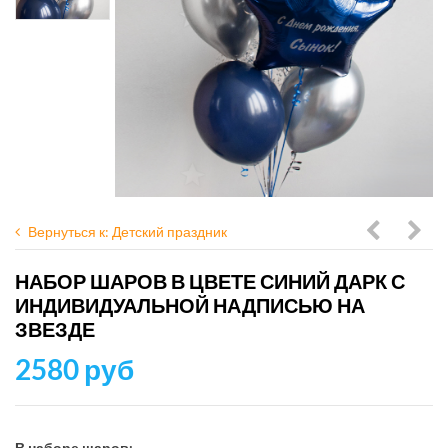
Вернуться к: Детский праздник
с
Хро
НАБОР ШАРОВ В ЦВЕТЕ СИНИЙ ДАРК С
синими
розо
ИНДИВИДУАЛЬНОЙ НАДПИСЬЮ НА
шарами
золо
ЗВЕЗДЕ
дарк,
2580 руб
золото
хром
В наборе шаров: