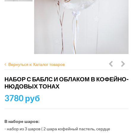
Вернуться к: Каталог товаров
с
розо
НАБОР С БАБЛС И ОБЛАКОМ В КОФЕЙНО-
облаком
золо
НЮДОВЫХ ТОНАХ
и
с
3780 руб
больши
бург
сердцем
в
В наборе шаров:
- набор из 3 шаров ( 2 шара кофейный пастель, сердце
розовых