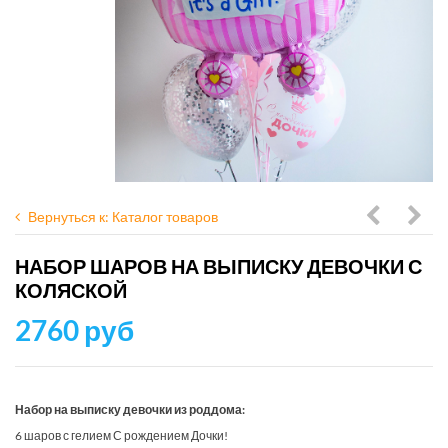
Вернуться к: Каталог товаров
шаров
шар
НАБОР ШАРОВ НА ВЫПИСКУ ДЕВОЧКИ С
с
на
КОЛЯСКОЙ
коляско
выпи
2760 руб
дево
с
круг
Набор на выписку девочки из роддома:
шар
6 шаров с гелием С рождением Дочки!