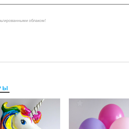
льгированными облаком!
РЫ