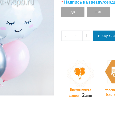
Надпись на звезду/сердц
да
нет
Время полета
Услов
2
(карт
шаров*
-
дня!