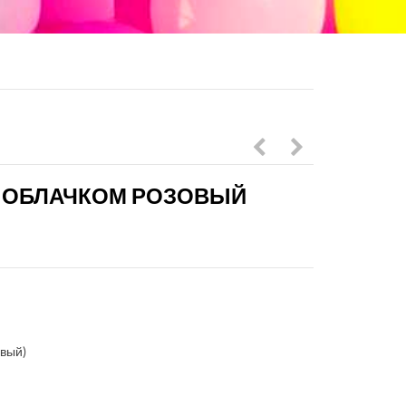
в
шаров
 ОБЛАЧКОМ РОЗОВЫЙ
розовых
Единорог
тонах
в
с
нежной
малышкой
сиреневой
на
и
выписку
розовой
овый)
гамме