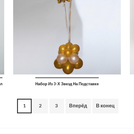
ел
Набор Из 3-Х Звезд На Подставке
1
2
3
Вперёд
В конец