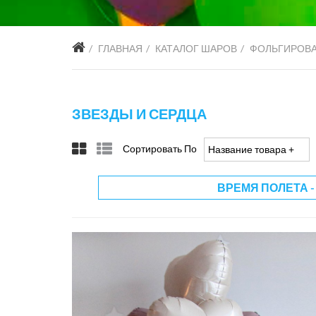
ГЛАВНАЯ
КАТАЛОГ ШАРОВ
ФОЛЬГИРОВ
ЗВЕЗДЫ И СЕРДЦА
Сортировать По
Название товара +/-
ВРЕМЯ ПОЛЕТА -
руб
3500 руб
0 руб
3000 ру