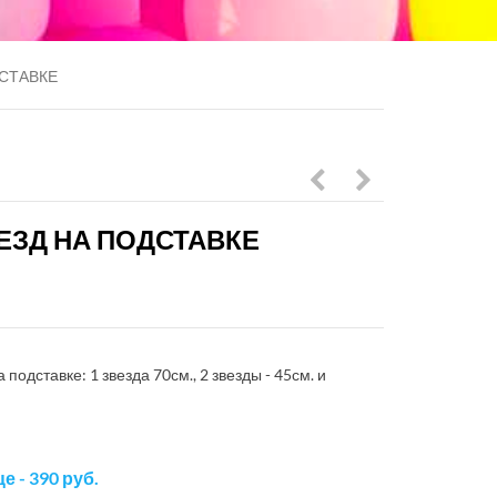
ДСТАВКЕ
звезда
70
ВЕЗД НА ПОДСТАВКЕ
синяя,
см.
1шт.
с
тассел
гирляндой
одставке: 1 звезда 70см., 2 звезды - 45см. и
 - 390 руб.