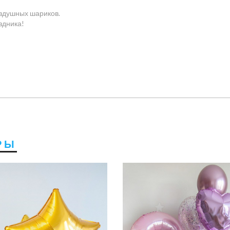
оздушных шариков.
здника!
РЫ