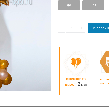
да
нет
Время полета
Услов
2
(карт
шаров*
-
дня!