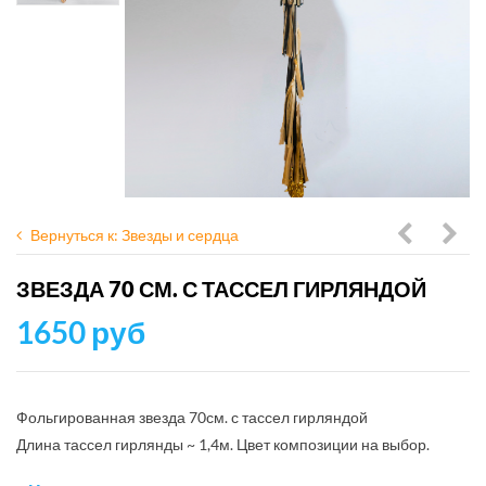
Вернуться к: Звезды и сердца
из
серд
ЗВЕЗДА 70 СМ. С ТАССЕЛ ГИРЛЯНДОЙ
3-х
в
1650 руб
звезд
розо
на
фио
подстав
гамм
Фольгированная звезда 70см. с тассел гирляндой
1шт.
Длина тассел гирлянды ~ 1,4м. Цвет композиции на выбор.