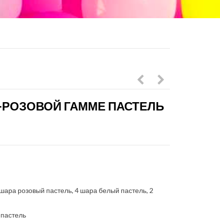
из
шаров
-РОЗОВОЙ ГАММЕ ПАСТЕЛЬ
10
и
фольгированных
сердец
сердец
розовый
и
хром
цифры
с
в
цифрой
4 шара розовый пастель, 4 шара белый пастель, 2
бежевой
й пастель