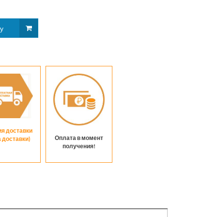
гамме
ия доставки
Оплата в момент
а доставки)
получения!