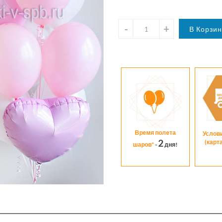
Время полета
Услов
2
(карт
шаров*
-
дня!