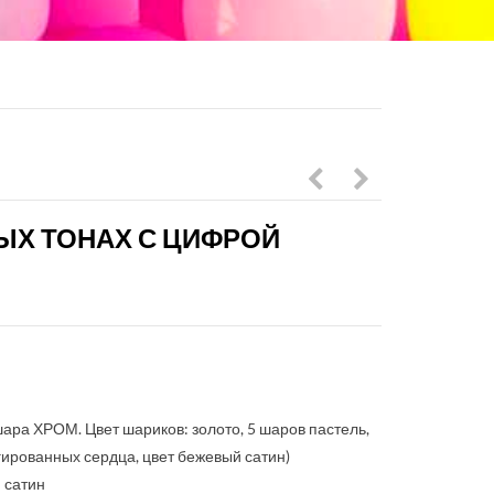
шаров
в
ЫХ ТОНАХ С ЦИФРОЙ
с
розово-
облаком
золотых
и
тонах
цифрой
с
в
цифрой
розовом
 шара ХРОМ. Цвет шариков: золото, 5 шаров пастель,
ьгированных сердца, цвет бежевый сатин)
цвете
й сатин