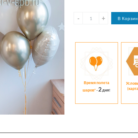
Время полета
Услов
2
(карт
шаров*
-
дня!