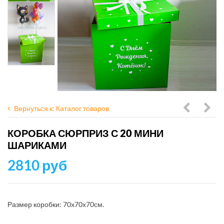
Вернуться к: Каталог товаров
сюрприз
сюр
КОРОБКА СЮРПРИЗ С 20 МИНИ
белая
на
ШАРИКАМИ
с
генд
2810 руб
серебро
пати
маль
или
Размер коробки: 70х70х70см.
дево