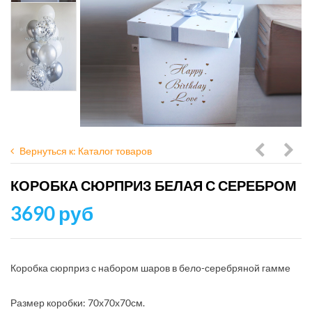
Вернуться к: Каталог товаров
сюрприз
сюр
КОРОБКА СЮРПРИЗ БЕЛАЯ С СЕРЕБРОМ
с
с
3690 руб
30
20
МИНИ
мин
шарикам
шар
Коробка сюрприз с набором шаров в бело-серебряной гамме
ассорти
Размер коробки: 70х70х70см.