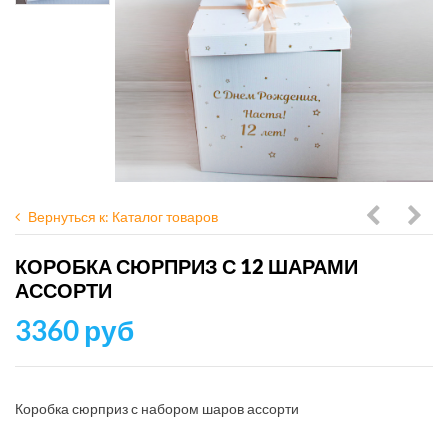
Вернуться к: Каталог товаров
сюрприз
сюр
КОРОБКА СЮРПРИЗ С 12 ШАРАМИ
в
с
АССОРТИ
фиолето
лету
3360 руб
гамме
мыш
в
фио
Коробка сюрприз с набором шаров ассорти
гам