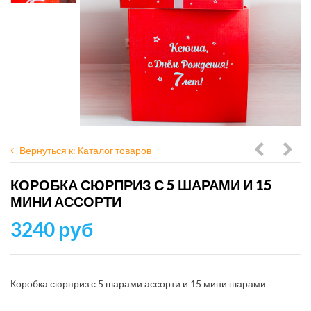
Вернуться к: Каталог товаров
сюрприз
сюр
КОРОБКА СЮРПРИЗ С 5 ШАРАМИ И 15
с
бела
МИНИ АССОРТИ
30
с
3240 руб
МИНИ
сер
шарикам
ассорти
Коробка сюрприз с 5 шарами ассорти и 15 мини шарами