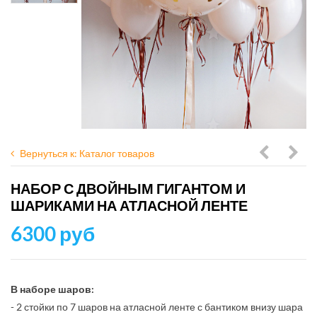
Вернуться к: Каталог товаров
шаров
шар
НАБОР С ДВОЙНЫМ ГИГАНТОМ И
с
Суп
ШАРИКАМИ НА АТЛАСНОЙ ЛЕНТЕ
цифрой,
агат
6300 руб
большой
Fash
звездой
и
В наборе шаров:
- 2 стойки по 7 шаров на атласной ленте с бантиком внизу шара
уникаль