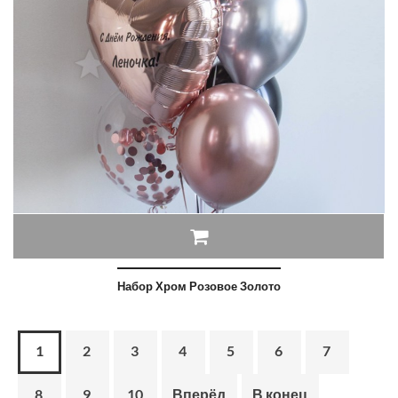
Набор Хром Розовое Золото
1
2
3
4
5
6
7
8
9
10
Вперёд
В конец