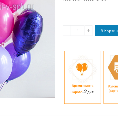
Время полета
Услов
2
(карт
шаров*
-
дня!