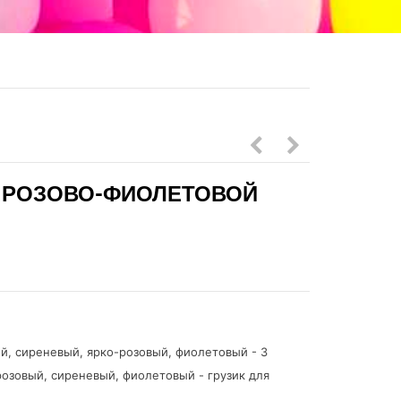
шаров
шаров
 РОЗОВО-ФИОЛЕТОВОЙ
синий
фиолетовый
дарк
ХРОМ
и
золото
хром
с
ый, сиреневый, ярко-розовый, фиолетовый - 3
Вашей
озовый, сиреневый, фиолетовый - грузик для