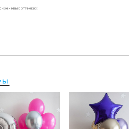
сиреневых оттенках!
РЫ