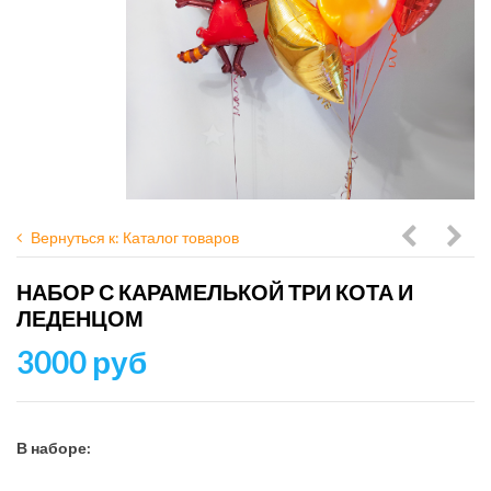
Вернуться к: Каталог товаров
с
шар
НАБОР С КАРАМЕЛЬКОЙ ТРИ КОТА И
черной
пер
ЛЕДЕНЦОМ
цифрой
и
3000 руб
и
фио
золотом
мета
хром
с
В наборе:
конф