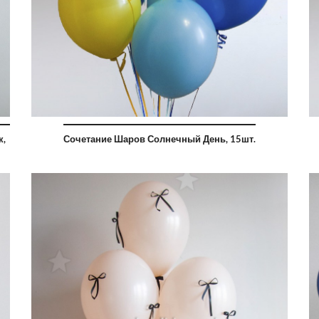
к,
Сочетание Шаров Солнечный День, 15шт.
б