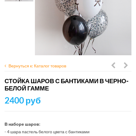
Вернуться к: Каталог товаров
шаров
шар
СТОЙКА ШАРОВ С БАНТИКАМИ В ЧЕРНО-
Красный
с
БЕЛОЙ ГАММЕ
с
конф
2400 руб
черным
золо
и
с
конфетт
гол
В наборе шаров:
- 4 шара пастель белого цвета с бантиками