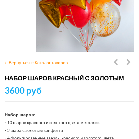
Вернуться к: Каталог товаров
с
голу
НАБОР ШАРОВ КРАСНЫЙ С ЗОЛОТЫМ
облаком
с
3600 руб
в
сер
розово-
хро
сиренев
Набор шаров:
тонах
- 10 шаров красного и золотого цвета металлик
- 3 шара с золотым конфетти
- 4 фольгированные звезды красного и золотого цвета