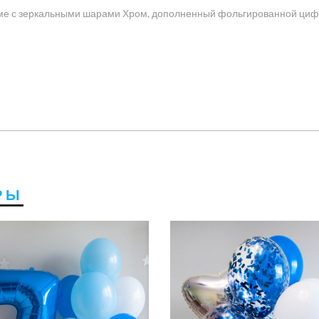
мме с зеркальными шарами Хром, дополненный фольгированной ци
РЫ