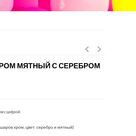
в
шаров
РОМ МЯТНЫЙ С СЕРЕБРОМ
черно-
с
золотой
облаком
гамме
и
с
цифрой
цифрой
в
м с цифрой:
розовом
цвете
0 шаров хром, цвет: серебро и мятный)