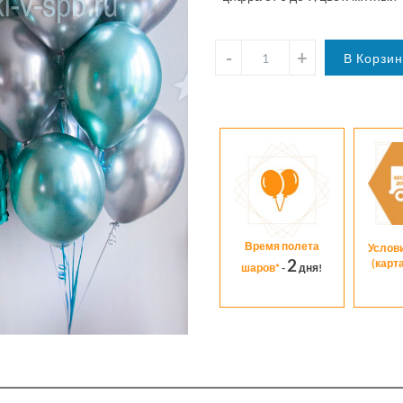
Время полета
Услов
2
(карт
шаров*
-
дня!