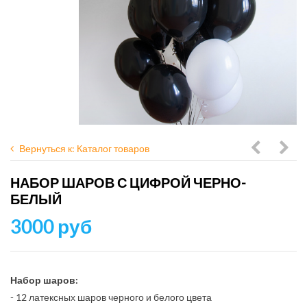
Вернуться к: Каталог товаров
с
шар
НАБОР ШАРОВ С ЦИФРОЙ ЧЕРНО-
2-
с
БЕЛЫЙ
мя
циф
3000 руб
цифрам
в
в
мятн
бежевой
гам
Набор шаров:
- 12 латексных шаров черного и белого цвета
гамме