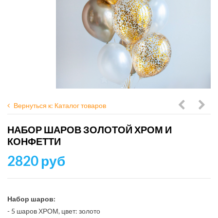
Вернуться к: Каталог товаров
в
с
НАБОР ШАРОВ ЗОЛОТОЙ ХРОМ И
черно-
конф
КОНФЕТТИ
золотой
в
2820 руб
гамме
сере
бело
гам
Набор шаров:
- 5 шаров ХРОМ, цвет: золото