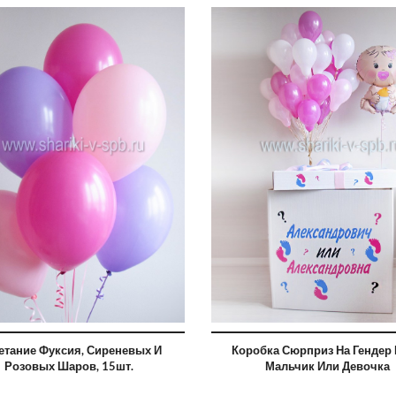
3120 ру
2808
етание Фуксия, Сиреневых И
Коробка Сюрприз На Гендер 
Розовых Шаров, 15шт.
Мальчик Или Девочка