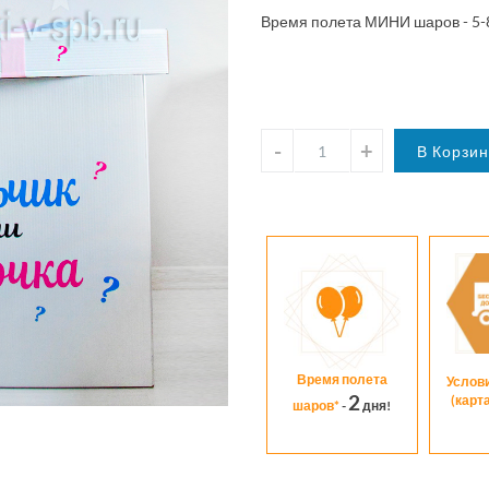
Время полета МИНИ шаров - 5-
Время полета
Услов
2
(карт
шаров*
-
дня!