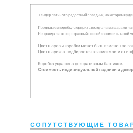
Гендер пати - это радостный праздник, на котором буд
Предлагаем коробку-сюрприз с воздушными шарами на 
Неправда ли, это прекрасный способ запомнить такой мо
Цвет шаров и коробки может быть изменен по в
Цвет шариков подбирается в зависимости от инф
Коробка украшена декоративным бантиком.
Стоимость индивидуальной надписи и декора
СОПУТСТВУЮЩИЕ ТОВА