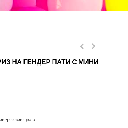
сюрприз
сюрприз
ИЗ НА ГЕНДЕР ПАТИ С МИНИ
на
на
гендер
гендер
пати:
пати
мальчик
в
или
нейтральных
девочка
тонах
с
ого/розового цвета