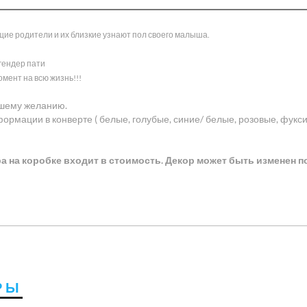
ущие родители и их близкие узнают пол своего малыша.
гендер пати
мент на всю жизнь!!!
ашему желанию.
ормации в конверте ( белые, голубые, синие/ белые, розовые, фукси
 на коробке входит в стоимость. Декор может быть изменен 
РЫ