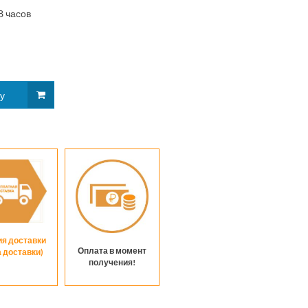
50
8 часов
мини
шариками
ия доставки
Оплата в момент
а доставки)
получения!