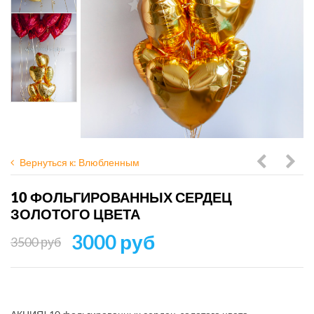
Вернуться к: Влюбленным
фольгир
фол
10 ФОЛЬГИРОВАННЫХ СЕРДЕЦ
сердец
серд
ЗОЛОТОГО ЦВЕТА
бежевы
золо
3000 руб
3500 руб
и
и
латте
крас
цвет