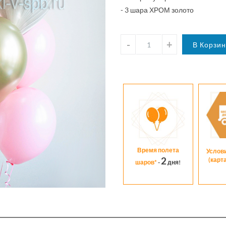
- 3 шара ХРОМ золото
Время полета
Услов
2
(карт
шаров*
-
дня!