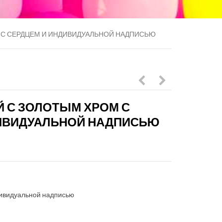
 С СЕРДЦЕМ И ИНДИВИДУАЛЬНОЙ НАДПИСЬЮ
шаров
шаров
 С ЗОЛОТЫМ ХРОМ С
с
Супер
ДИВИДУАЛЬНОЙ НАДПИСЬЮ
большой
агаты
звездой
Fashion
в
розовой
гамме
дивидуальной надписью