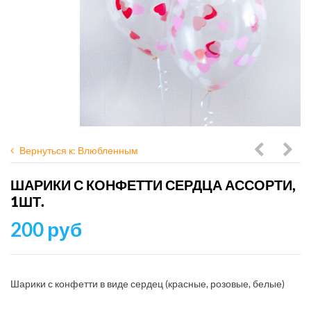
Вернуться к: Влюбленным
с
шар
ШАРИКИ С КОНФЕТТИ СЕРДЦА АССОРТИ,
конфетт
Суп
1ШТ.
фуксия
Агат
200 руб
(прямоуг
Fash
1шт.
10шт
Шарики с конфетти в виде сердец (красные, розовые, белые)