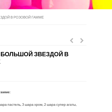
ЕЗДОЙ В РОЗОВОЙ ГАММЕ
с
золотой
 БОЛЬШОЙ ЗВЕЗДОЙ В
сердцем
с
Е
и
красными
бантиками
сердцами
в
черно-
гамме:
белой
гамме
 шара пастель, 3 шара хром, 2 шара супер агаты,