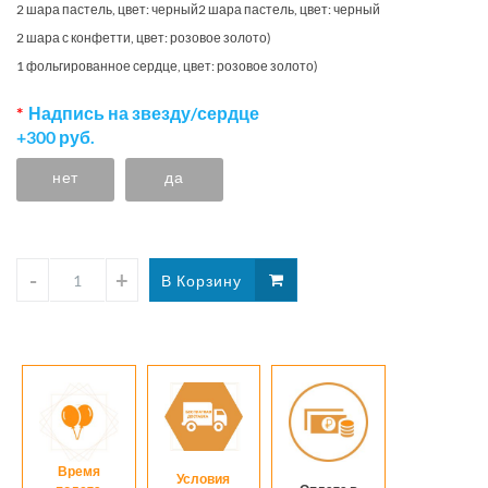
и
в
2 шара пастель, цвет: черный2 шара пастель, цвет: черный
2 шара с конфетти, цвет: розовое золото)
бежевы
беж
1 фольгированное сердце, цвет: розовое золото)
сердцам
гам
Надпись на звезду/сердце
с
+300 руб.
кубком
нет
да
Время
Условия