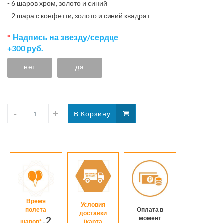
- 6 шаров хром, золото и синий
и
- 2 шара с конфетти, золото и синий квадрат
инди
над
Надпись на звезду/сердце
+300 руб.
нет
да
Время
Условия
полета
Оплата в
доставки
момент
2
шаров*
-
(карта