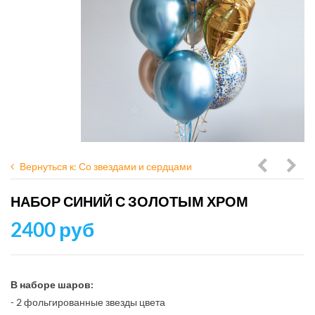
Вернуться к: Со звездами и сердцами
розовая
роз
НАБОР СИНИЙ С ЗОЛОТЫМ ХРОМ
с
с
2400 руб
золотым
зол
ХРО
с
В наборе шаров:
сер
- 2 фольгированные звезды цвета