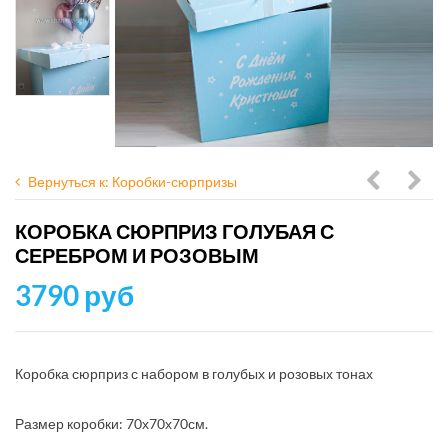
Вернуться к: Коробки-сюрпризы
сюрприз
сюр
КОРОБКА СЮРПРИЗ ГОЛУБАЯ С
с
с
СЕРЕБРОМ И РОЗОВЫМ
черным
10
3790 руб
котом
шар
ассо
Коробка сюрприз с набором в голубых и розовых тонах
Размер коробки: 70х70х70см.