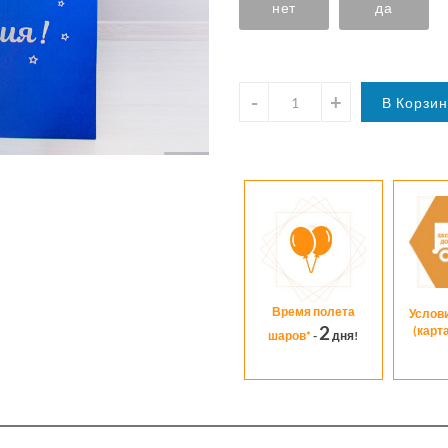
нет
да
Время полета
Услов
2
(карт
шаров*
-
дня!