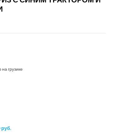
с
И
шарами
хром
ассорти
 на грузике
!
 руб.