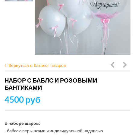
Вернуться к: Каталог товаров
с
шар
НАБОР С БАБЛС И РОЗОВЫМИ
баблс
зел
БАНТИКАМИ
пыльная
дарк
4500 руб
роза
и
золо
хро
В наборе шаров:
- баблс с перышками и индивидуальной надписью
со