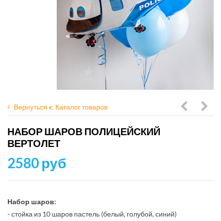
Вернуться к: Каталог товаров
шаров
Коро
НАБОР ШАРОВ ПОЛИЦЕЙСКИЙ
щенячий
сюр
ВЕРТОЛЕТ
патруль
с
2580 руб
с
черн
Чейзом
зол
шар
Набор шаров:
- стойка из 10 шаров пастель (белый, голубой, синий)
и