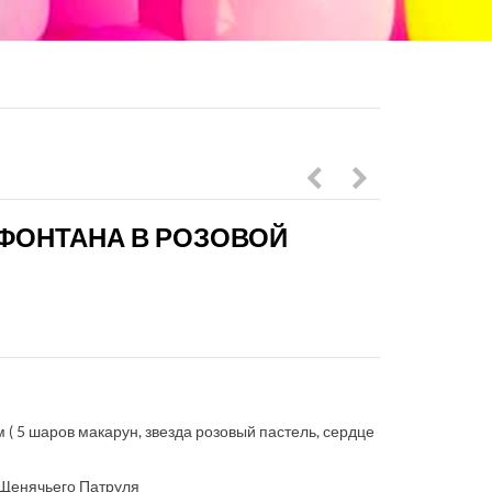
с
Эверест
 ФОНТАНА В РОЗОВОЙ
цифрой
и 2
в
фонтана
голубых
в
тонах
розовой
пастель
гамме
и
м ( 5 шаров макарун, звезда розовый пастель, сердце
синий
 Щенячьего Патруля