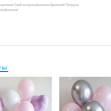
 щенком Скай из мультфильма Щенячий Патруль
ультфильма!
РЫ
3600 руб
3450 руб