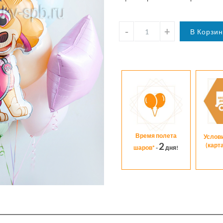
Время полета
Услов
2
(карт
шаров*
-
дня!