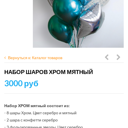
Вернуться к: Каталог товаров
черных
шар
НАБОР ШАРОВ ХРОМ МЯТНЫЙ
и
роз
3000 руб
золотых
ХРО
шаров
и
Набор ХРОМ мятный состоит из:
звезд
- 8 шары Хром. Цвет серебро и мятный
- 2 шара с конфетти серебро
- 3 фольгированные звезды. Цвет серебро