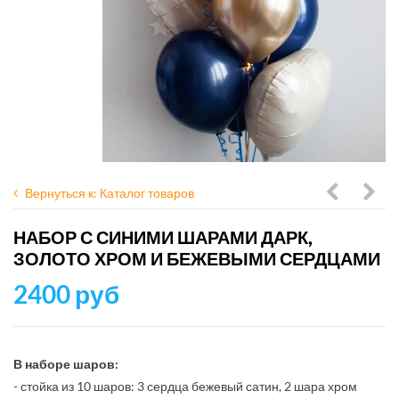
Вернуться к: Каталог товаров
шаров
шар
НАБОР С СИНИМИ ШАРАМИ ДАРК,
черный
Кра
ЗОЛОТО ХРОМ И БЕЖЕВЫМИ СЕРДЦАМИ
с
с
2400 руб
золотым
чер
ХРОМ
и
и
конф
В наборе шаров:
- стойка из 10 шаров: 3 сердца бежевый сатин, 2 шара хром
конфетт