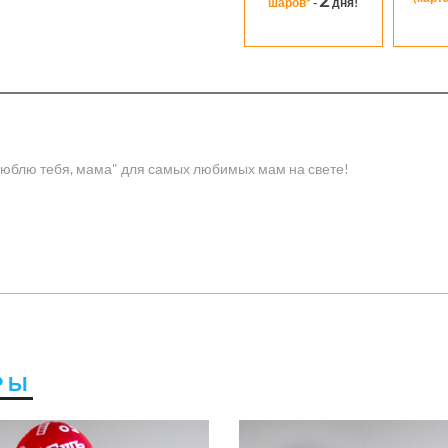
шаров*
-
дня!
люблю тебя, мама" для самых любимых мам на свете!
РЫ