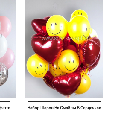
б
 руб
фетти
Набор Шаров На Смайлы В Сердечках