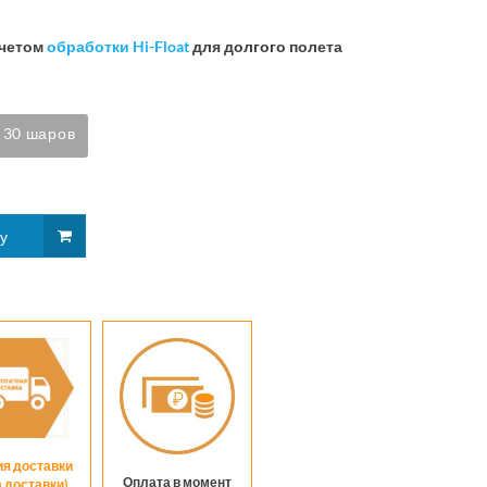
учетом
обработки Hi-Float
для долгого полета
30 шаров
ия доставки
Оплата в момент
а доставки)