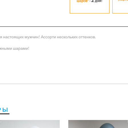
шаров*
-
дня!
 настоящих мужчин! Ассорти нескольких оттенков.
яжными шарами!
РЫ