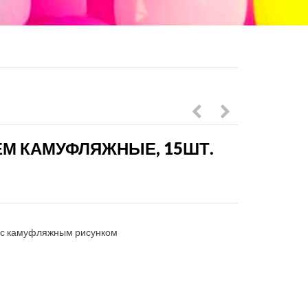
с
с
ЕМ КАМУФЛЯЖНЫЕ, 15ШТ.
гелием
конфетти
на
ассорти,
23
10
февраля,
шт.
 с камуфляжным рисунком
15шт.