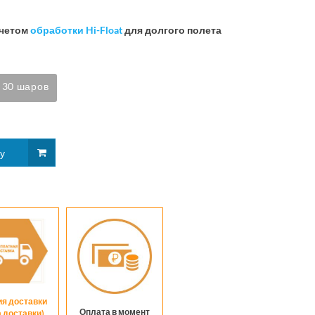
учетом
обработки Hi-Float
для долгого полета
30 шаров
ия доставки
Оплата в момент
а доставки)